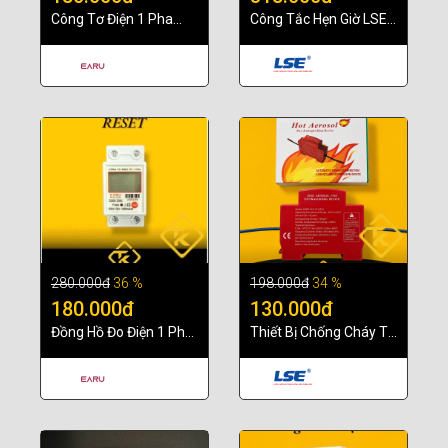
Công Tơ Điện 1 Pha
Công Tắc Hẹn Giờ LSE
EARU 220V 5(80)A
LS702 100-240VAC
Hiển Thị LCD Và Số Cơ
Dòng Tải 15A Chính
cho phòng trọ
Hãng
280.000đ
36 %
198.000đ
34 %
180.000đ
130.000đ
Đồng Hồ Đo Điện 1 Pha
Thiết Bị Chống Cháy Tủ
Có Nút Reset 5(80)A
Điện Hỏa Biến – Giải
220V, dùng cho phòng
Pháp Bảo Vệ Hệ Thống
trọ, gia đình
Điện Chủ Động