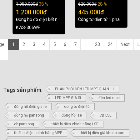
1.950.000đ
38 %
620.000đ
28 %
1.200.000đ
445.000đ
Đồng hồ đo điện kết nối
Công tơ điện tử 1 pha
Wifi Tuya KWS-306WF
kết nối wifi dạng thanh
KWS-306WF
3 pha đa chức năng
ray Tuya Smart Life
63A
ge
1
2
3
4
5
6
7
...
23
24
Next
L
Tags sản phẩm:
PHÂN PHỐI ĐÈN LED MPE QUẬN 11
LED MPE GIÁ SĨ
đèn led mpe
đồng hồ điện giá rẻ
công tơ điện tử
đồng hồ pansong
đồng hồ lse
CB LSE
cb pansong
thiết bị điện chính hãng LSE
thiết bị điện chính hãng MPE
thiết bị điện giá kho tphcm