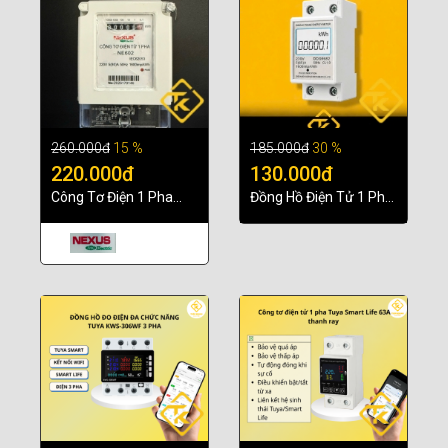
260.000đ
15 %
185.000đ
30 %
220.000đ
130.000đ
Công Tơ Điện 1 Pha
Đồng Hồ Điện Tử 1 Pha
NEXUS NE602 5(80)A
DDS6682 5(65)A – Lắp
220V Cho Gia Đình Và
thanh ray - Thiết Kế
Nhà Trọ
Nhỏ Gọn