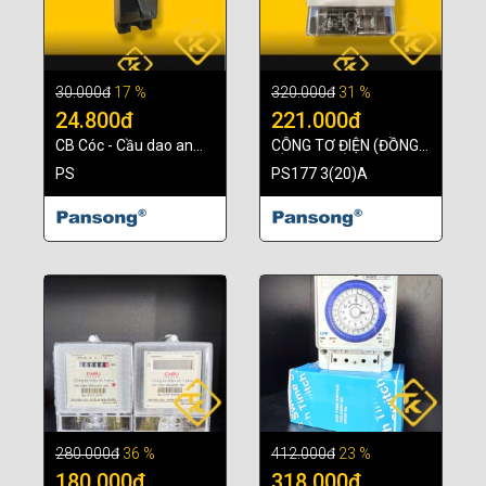
30.000đ
17 %
320.000đ
31 %
24.800đ
221.000đ
CB Cóc - Cầu dao an
CÔNG TƠ ĐIỆN (ĐỒNG
toàn ( Pansong)
HỒ ĐIỆN TỬ 1 PHA)
PS
PS177 3(20)A
PANSONG - PS177 -
3(20)A (LSE)
280.000đ
36 %
412.000đ
23 %
180.000đ
318.000đ