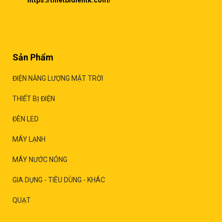
https://thietbidientk.com/
Sản Phẩm
ĐIỆN NĂNG LƯỢNG MẶT TRỜI
THIẾT BỊ ĐIỆN
ĐÈN LED
MÁY LẠNH
MÁY NƯỚC NÓNG
GIA DỤNG - TIÊU DÙNG - KHÁC
QUẠT