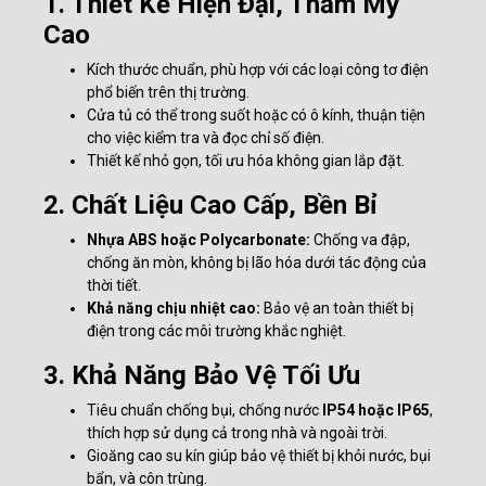
1. Thiết Kế Hiện Đại, Thẩm Mỹ
Cao
Kích thước chuẩn, phù hợp với các loại công tơ điện
phổ biến trên thị trường.
Cửa tủ có thể trong suốt hoặc có ô kính, thuận tiện
cho việc kiểm tra và đọc chỉ số điện.
Thiết kế nhỏ gọn, tối ưu hóa không gian lắp đặt.
2. Chất Liệu Cao Cấp, Bền Bỉ
Nhựa ABS hoặc Polycarbonate:
Chống va đập,
chống ăn mòn, không bị lão hóa dưới tác động của
thời tiết.
Khả năng chịu nhiệt cao:
Bảo vệ an toàn thiết bị
điện trong các môi trường khắc nghiệt.
3. Khả Năng Bảo Vệ Tối Ưu
Tiêu chuẩn chống bụi, chống nước
IP54 hoặc IP65
,
thích hợp sử dụng cả trong nhà và ngoài trời.
Gioăng cao su kín giúp bảo vệ thiết bị khỏi nước, bụi
bẩn, và côn trùng.