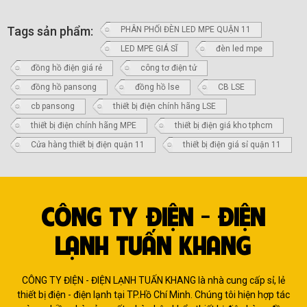
Tags sản phẩm:
PHÂN PHỐI ĐÈN LED MPE QUẬN 11
LED MPE GIÁ SĨ
đèn led mpe
đồng hồ điện giá rẻ
công tơ điện tử
đồng hồ pansong
đồng hồ lse
CB LSE
cb pansong
thiết bị điện chính hãng LSE
thiết bị điện chính hãng MPE
thiết bị điện giá kho tphcm
Cửa hàng thiết bị điện quận 11
thiết bị điện giá sỉ quận 11
CÔNG TY ĐIỆN - ĐIỆN
LẠNH TUẤN KHANG
CÔNG TY ĐIỆN - ĐIỆN LẠNH TUẤN KHANG là nhà cung cấp sỉ, lẻ
thiết bị điện - điện lạnh tại TP.Hồ Chí Minh. Chúng tôi hiện hợp tác