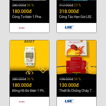
280.000đ
36 %
412.000đ
23 %
180.000đ
318.000đ
Công Tơ Điện 1 Pha
Công Tắc Hẹn Giờ LSE
EARU 220V 5(80)A
LS702 100-240VAC
Hiển Thị LCD Và Số Cơ
Dòng Tải 15A Chính
cho phòng trọ
Hãng
280.000đ
36 %
198.000đ
34 %
180.000đ
130.000đ
Đồng Hồ Đo Điện 1 Pha
Thiết Bị Chống Cháy Tủ
Có Nút Reset 5(80)A
Điện Hỏa Biến – Giải
220V, dùng cho phòng
Pháp Bảo Vệ Hệ Thống
trọ, gia đình
Điện Chủ Động