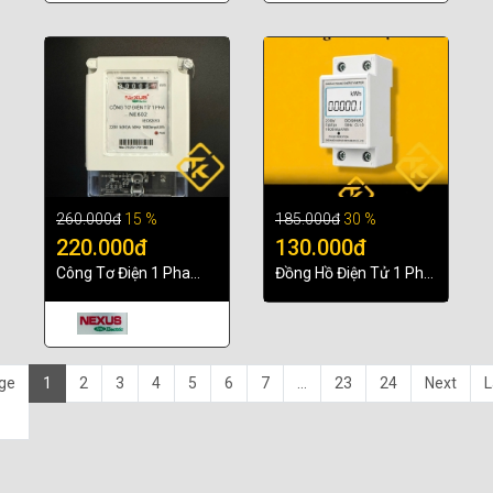
260.000đ
15 %
185.000đ
30 %
220.000đ
130.000đ
Công Tơ Điện 1 Pha
Đồng Hồ Điện Tử 1 Pha
NEXUS NE602 5(80)A
DDS6682 5(65)A – Lắp
220V Cho Gia Đình Và
thanh ray - Thiết Kế
Nhà Trọ
Nhỏ Gọn
ge
1
2
3
4
5
6
7
...
23
24
Next
L