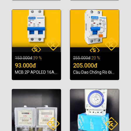
153.000đ
39 %
255.000đ
20 %
93.000đ
205.000đ
MCB 2P APOLED 16A
Cầu Dao Chống Rò Điện
20A 32A 40A 50A 63A
APOLED RCBO 2P 32A
– CB 2 Cực Bảo Vệ Quá
40A 63A Chính hãng
Tải, Ngắn Mạch