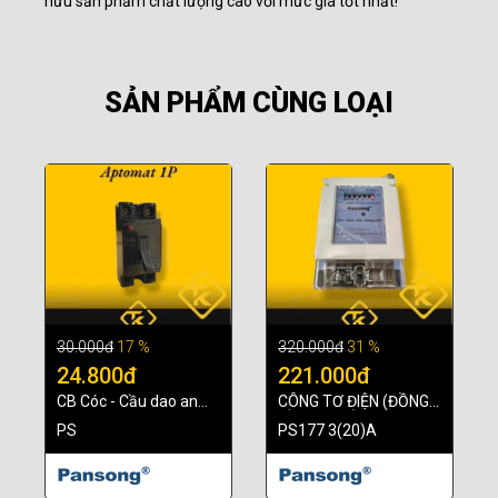
hữu sản phẩm chất lượng cao với mức giá tốt nhất!
SẢN PHẨM CÙNG LOẠI
30.000đ
17 %
320.000đ
31 %
24.800đ
221.000đ
CB Cóc - Cầu dao an
CÔNG TƠ ĐIỆN (ĐỒNG
toàn ( Pansong)
HỒ ĐIỆN TỬ 1 PHA)
PS
PS177 3(20)A
PANSONG - PS177 -
3(20)A (LSE)